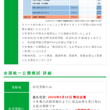
※コース内の各タイトルごとに学習ガイダンスで学習の流れや目
標を確認いただけます
※学習中の不明点や疑問点にプロ講師が対応いたします
※科目B(旧:午後)分野別演習問題、科目B(旧:午後)総まとめテス
ト、本試験問題の問題PDFは印刷も可能です
※全国統一公開模試は『模試採点付』をお申込みされた場合のみ
ご利用いただけます
※教材内容、コース構成、開講時期、受講料、受験会場など変更
となる場合がございます
全国統一公開模試 詳細
自宅受験のみ
受験地
提出目安:
:
2026年3月10日 弊社必着
※本番の試験実施日までに採点結果を受け取れ
る提出期限です
自宅受験に