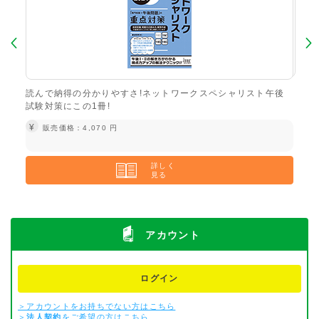
る試
読んで納得の分かりやすさ!ネットワークスペシャリスト午後
ご登
試験対策にこの1冊!
験)
礎知
¥
販売価格：4,070 円
¥
詳しく
見る
アカウント
ログイン
＞アカウントをお持ちでない方はこちら
＞
法人契約
をご希望の方はこちら