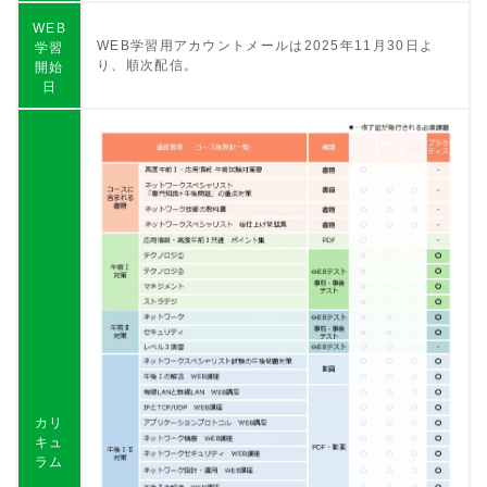
WEB
WEB学習用アカウントメールは2025年11月30日よ
学習
り、順次配信。
開始
日
カリ
キュ
ラム