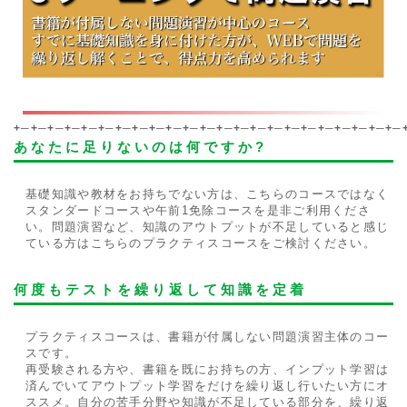
+─+─+─+─+─+─+─+─+─+─+─+─+─+─+─+─+─+─+─+─+─+─+─
あなたに足りないのは何ですか?
基礎知識や教材をお持ちでない方は、こちらのコースではなく
スタンダードコースや午前1免除コースを是非ご利用くださ
い。問題演習など、知識のアウトプットが不足していると感じ
ている方はこちらのプラクティスコースをご検討ください。
何度もテストを繰り返して知識を定着
プラクティスコースは、書籍が付属しない問題演習主体のコー
スです。
再受験される方や、書籍を既にお持ちの方、インプット学習は
済んでいてアウトプット学習をだけを繰り返し行いたい方にオ
ススメ。自分の苦手分野や知識が不足している部分を、繰り返