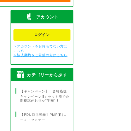
アカウント
ログイン
＞アカウントをお持ちでない方は
こちら
＞
法人契約
をご希望の方はこちら
カテゴリーから探す
【キャンペーン】「合格応援
キャンペーン!!」セット割で公
開模試がお得な"半額"!!
【PDU取得可能】PMP(R)コ
ース・セミナー