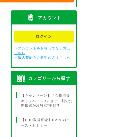
アカウント
ログイン
＞アカウントをお持ちでない方は
こちら
＞
法人契約
をご希望の方はこちら
カテゴリーから探す
【キャンペーン】「合格応援
キャンペーン!!」セット割で公
開模試がお得な"半額"!!
【PDU取得可能】PMP(R)コ
ース・セミナー