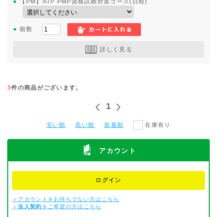
●
【PM】ATP PMP資格試験対策コース(日程)
●
個数
詳しく見る
3
件の商品がございます。
1
安い順
高い順
新着順
在庫有り
アカウント
ログイン
＞アカウントをお持ちでない方はこちら
＞
法人契約
をご希望の方はこちら