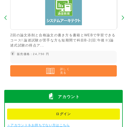
策講
2回の論文添削と合格論文の書き方を書籍とWEBで学習できる
科目
オス
コース! 論述試験が苦手な方も短期間で科目B-2(旧:午後Ⅱ)論
スメ
述式試験の得点ア...
¥
¥
販売価格：24,750 円
詳しく
見る
アカウント
ログイン
＞アカウントをお持ちでない方はこちら