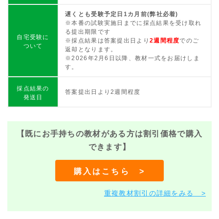
遅くとも受験予定日1カ月前(弊社必着)
※本番の試験実施日までに採点結果を受け取れ
る提出期限です
自宅受験に
※採点結果は答案提出日より
2週間程度
でのご
ついて
返却となります。
※2026年2月6日以降、教材一式をお届けしま
す。
採点結果の
答案提出日より2週間程度
発送日
【既にお手持ちの教材がある方は割引価格で購入
できます】
購入はこちら >
重複教材割引の詳細をみる >