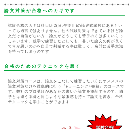
+─+─+─+─+─+─+─+─+─+─+─+─+─+─+─+─+─+─+─+─+─+─+─
論文対策が合格へのカギです
試験合格のカギは科目B-2(旧:午後Ⅱ)の論述式試験にあるとい
っても過言ではありません。他の試験対策はできているけど論
文だけ自信がない方、論文がどうしても苦手の方は多くいらっ
しゃいます。独学で練習したとしても、書いた論文の何が良く
て何が悪いのかを自分で判断する事は難しく、余計に苦手意識
を持ってしまうのです
合格のためのテクニックを磨く
論文対策コースは、論文をこなして練習したい方にオススメの
論文対策だけを徹底的に行う『eラーニング+書籍』のコースで
す。弊社のプロ講師があなたの書いた論文を添削するので、独
学とは違う本番と同じような緊張感を持って論文を書き、合格
テクニックを学ぶことができます