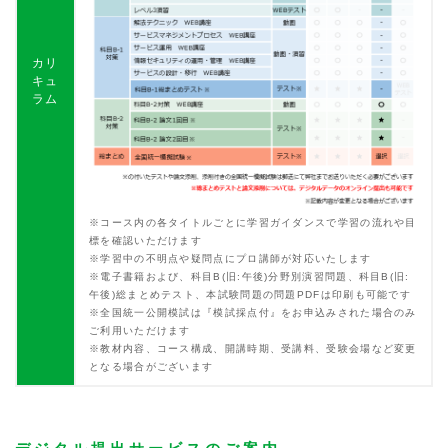
カリ
キュ
ラム
※コース内の各タイトルごとに学習ガイダンスで学習の流れや目
標を確認いただけます
※学習中の不明点や疑問点にプロ講師が対応いたします
※電子書籍および、科目B(旧:午後)分野別演習問題、科目B(旧:
午後)総まとめテスト、本試験問題の問題PDFは印刷も可能です
※全国統一公開模試は『模試採点付』をお申込みされた場合のみ
ご利用いただけます
※教材内容、コース構成、開講時期、受講料、受験会場など変更
となる場合がございます