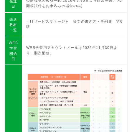
公開模試の教材一式:2026年2月6日より順次発送。(公
発送
開模試付をお申込みの場合のみ)
日
発送
・ITサービスマネージャ 論文の書き方・事例集 第6
教材
版
一覧
WEB
WEB学習用アカウントメールは2025年11月30日よ
学習
り、順次配信。
開始
日