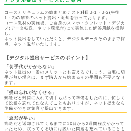
デジタル提出サービスのご案内
コースカリキュラムの総まとめテスト科目B-1・B-2(午後
1・2)の解答のネット提出・返却を行っております。
コース教材の実施後、ご自身のスマホ・タブレット・デジカ
メ(データ転送、ネット環境付)にて実施した解答用紙を撮影
し、
ネット提出をしていただくと、デジタルデータそのままで採
点、ネット返却いたします。
【デジタル提出サービスのポイント】
「切手代がかからない」
ネット提出の一番のメリットとも言えるでしょう。自宅に切
手が無い場合は、まず購入から始まるその手間も不要となり
ます。
「提出忘れがなくせる」
郵送だと封筒に入れて切手も貼って準備をしたのに、忙しく
て投函を忘れてたなんてこともありますが、ネット提出なら
準備ができ次第直ぐ提出できます。
「返却が早い」
郵送だと返却されてくるまでに10日から2週間程度かかって
いたため、戻ってくる頃には説いた問題を忘れていることも