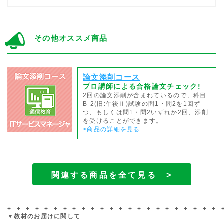
その他オススメ商品
論文添削コース
プロ講師による合格論文チェック!
2回の論文添削が含まれているので、科目
B-2(旧:午後Ⅱ)試験の問1・問2を1回ず
つ、もしくは問1・問2いずれか2回、添削
を受けることができます。
>商品の詳細を見る
関連する商品を全て見る >
+─+─+─+─+─+─+─+─+─+─+─+─+─+─+─+─+─+─+─+─+─+─+─
▼教材のお届けに関して