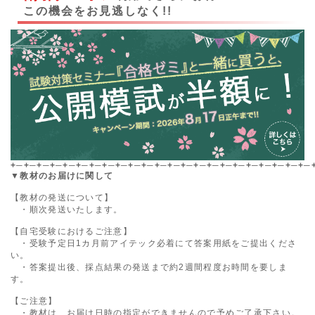
この機会をお見逃しなく!!
+─+─+─+─+─+─+─+─+─+─+─+─+─+─+─+─+─+─+─+─+─+─+─
▼教材のお届けに関して
【教材の発送について】
・順次発送いたします。
【自宅受験におけるご注意】
・受験予定日1カ月前アイテック必着にて答案用紙をご提出くださ
い。
・答案提出後、採点結果の発送まで約2週間程度お時間を要しま
す。
【ご注意】
・教材は、お届け日時の指定ができませんので予めご了承下さい。