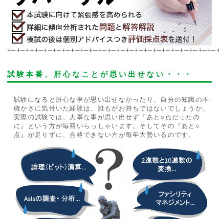
+─+─+─+─+─+─+─+─+─+─+─+─+─+─+─+─+─+─+─+─+─+─+─
試験本番、肝心なことが思い出せない・・・
試験になると肝心な事が思い出せなかったり、自分の知識の不
確かさに気付いた経験は、誰もがお持ちではないでしょうか。
実際の試験では、大事な事が思い出せず『あと○点だったの
に』という方が毎回いらっしゃいます。そしてその『あと○
点』が足りずに、合格できない方が毎年大勢いるのです。