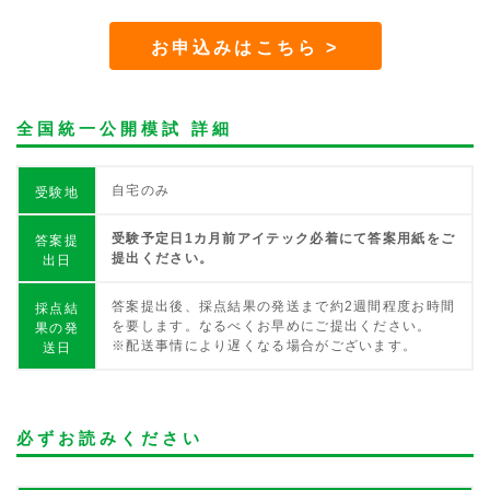
お申込みはこちら >
全国統一公開模試 詳細
自宅のみ
受験地
受験予定日1カ月前アイテック必着にて答案用紙をご
答案提
提出ください。
出日
答案提出後、採点結果の発送まで約2週間程度お時間
採点結
を要します。なるべくお早めにご提出ください。
果の発
※配送事情により遅くなる場合がございます。
送日
必ずお読みください