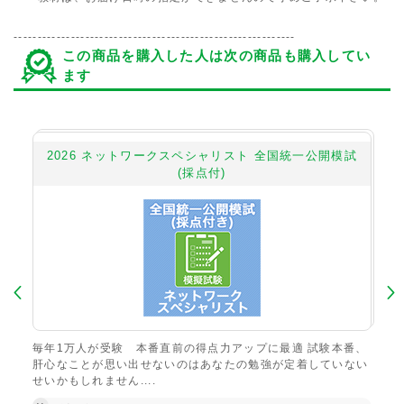
-----------------------------------------------------------
この商品を購入した人は次の商品も購入してい
ます
2026 ネットワークスペシャリスト 全国統一公開模試
2
(採点付)
習で
毎年1万人が受験 本番直前の得点力アップに最適 試験本番、
読ん
き彫
肝心なことが思い出せないのはあなたの勉強が定着していない
にこ
せいかもしれません....
¥