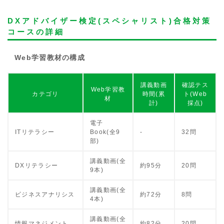
DXアドバイザー検定(スペシャリスト)合格対策
コースの詳細
Web学習教材の構成
講義動画
確認テス
Web学習教
カテゴリ
時間(累
ト(Web
材
計)
採点)
電子
ITリテラシー
Book(全9
-
32問
部)
講義動画(全
DXリテラシー
約95分
20問
9本)
講義動画(全
ビジネスアナリシス
約72分
8問
4本)
講義動画(全
情報マネジメント
約82分
20問