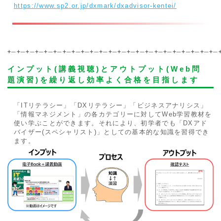
https://www.sp2.or.jp/dxmark/dxadvisor-kentei/
+─+─+─+─+─+─+─+─+─+─+─+─+─+─+─+─+─+─+─+─+─+─+─
インプット(講義視聴)とアウトプット(Web問
題演習)を繰り返し効率よく合格を目指します
「ITリテラシー」「DXリテラシー」「ビジネスアナリシス」
「情報マネジメント」の各カテゴリーに対してWeb学習教材を
使い学ぶことができます。それにより、初学者でも「DXアド
バイザー(スペシャリスト)」としての基本的な知識を習得でき
ます。