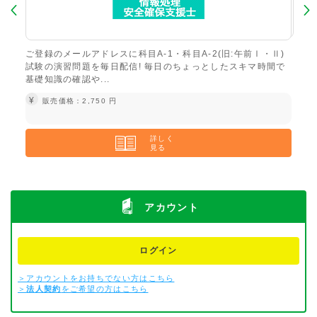
オス
ご登録のメールアドレスに科目A-1・科目A-2(旧:午前Ⅰ・Ⅱ)
ご登
試験の演習問題を毎日配信! 毎日のちょっとしたスキマ時間で
験)
基礎知識の確認や...
礎知
¥
¥
販売価格：2,750 円
詳しく
見る
アカウント
ログイン
＞アカウントをお持ちでない方はこちら
＞
法人契約
をご希望の方はこちら