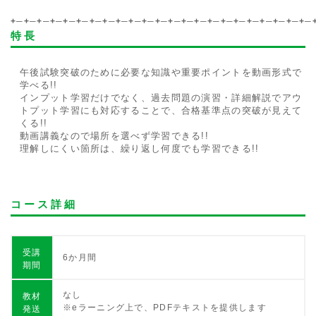
+─+─+─+─+─+─+─+─+─+─+─+─+─+─+─+─+─+─+─+─+─+─+─
特長
午後試験突破のために必要な知識や重要ポイントを動画形式で
学べる!!
インプット学習だけでなく、過去問題の演習・詳細解説でアウ
トプット学習にも対応することで、合格基準点の突破が見えて
くる!!
動画講義なので場所を選べず学習できる!!
理解しにくい箇所は、繰り返し何度でも学習できる!!
コース詳細
受講
6か月間
期間
なし
教材
※eラーニング上で、PDFテキストを提供します
発送