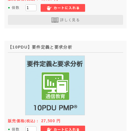
●
個数
詳しく見る
【10PDU】要件定義と要求分析
販売価格
：
27,500
円
(税込)
●
個数