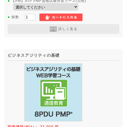
●
【PM】ATP PMP資格試験対策コース(日程)
●
個数
詳しく見る
ビジネスアジリティの基礎
販売価格
：
33,000
円
(税込)