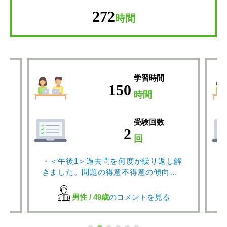
272
時間
学習時間
150
時間
受験回数
2
回
・＜午後1＞過去問を何度か繰り返し解
きました。問題の得意不得意の傾向が
分かるようになり、試験時の問題選択
に役立ちました。
男性 / 49歳
のコメントを見る
・＜午後2＞アイテックの論文添削コー
スを活用しました。添削者からいただ