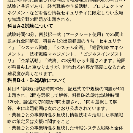
試験と共通であり、経営戦略や企業活動、プロジェクトマ
ネジメントなどを含む情報セキュリティに限定しない広範
な知識分野の問題が出題される。
科目A-2試験について
試験時間40分。四肢択一式（マークシート使用）で25問出
題され全問解答。科目A-1の出題範囲のうち「セキュリテ
ィ」「システム戦略」「システム企画」「経営戦略マネジ
メント」「技術戦略マネジメント」「ビジネスインダスト
リ」「企業活動」「法務」の8分野から出題されます。範囲
が科目A-1と重なりますが、問われる内容が高度になるため
難易度が高くなります。
科目B-1・B-2試験について
科目B-1試験は試験時間90分。記述式で中規模の問題が4問
出題され、2問を選択して解答。科目B-2試験は試験時間
120分。論述式で問題が3問出題され、1問を選択して解
答。主に出題範囲は次のとおり公表されています。
・業種ごとの事業特性を反映し情報技術を活用した事業戦
略の策定又は支援に関すること
・業種ごとの事業特性を反映した情報システム戦略と全体