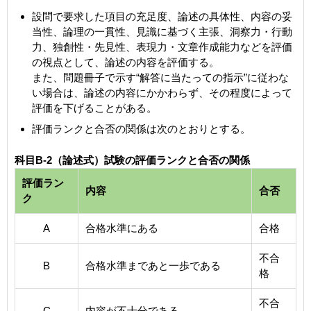
設問で要求した項目の充足度、論述の具体性、内容の妥
当性、論理の一貫性、見識に基づく主張、洞察力・行動
力、独創性・先見性、表現力・文章作成能力などを評価
の視点として、論述の内容を評価する。
また、問題冊子で示す“解答に当たっての指示”に従わな
い場合は、論述の内容にかかわらず、その程度によって
評価を下げることがある。
評価ランクと合否の関係は次のとおりとする。
科目B-2（論述式）試験の評価ランクと合否の関係
評価ラン
内容
合否
ク
A
合格水準にある
合格
不合
B
合格水準まであと一歩である
格
不合
C
内容が不十分である