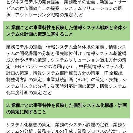
ビジネスモデルの開発提案，業務改革の企画，新製品・サー
ビスの付加価値向上の提案，システムソリューションの選
択，アウトソーシング戦略の策定 など
2. 業種ごとの事業特性を反映した情報システム戦略と全体シ
ステム化計画の策定に関すること
業務モデルの定義，情報システム全体体系の定義，情報シス
テムの開発課題の分析と優先順位付け，情報システム基盤構
成方針や標準の策定，システムソリューション適用方針の策
定（ERP パッケージの適用ほか），中長期情報システム化
計画の策定，情報システム部門運営方針の策定，IT 全般統
制整備方針の策定，事業継続計画（BCP）の策定・実施，シ
ステムリスクの分析，災害時対応計画の策定，情報システム
化年度計画の策定 など
3. 業種ごとの事業特性を反映した個別システム化構想・計画
の策定に関すること
システム化構想の策定，業務のシステム課題の定義，業務シ
ステムの分析，業務モデルの作成，業務プロセスの設計，シ