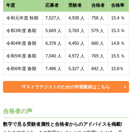
年度
応募者
受験者
合格者
合格率
令和元年度 秋期
7,527人
4,938 人
758 人
15.4 ％
令和3年度 春期
5,669 人
3,783 人
579 人
15.3 ％
令和4年度 春期
6,378 人
4,450 人
660 人
14.8 ％
令和5年度 春期
7,040 人
4,972 人
769 人
15.5 ％
令和6年度 春期
7,486 人
5,327 人
842 人
15.8％
ITストラテジストのための学習教材はこちら
合格者の声
数字で見る受験者属性と合格者からのアドバイスを掲載!