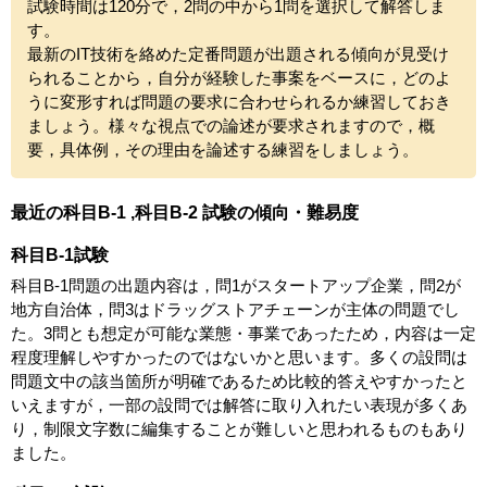
試験時間は120分で，2問の中から1問を選択して解答しま
す。
最新のIT技術を絡めた定番問題が出題される傾向が見受け
られることから，自分が経験した事案をベースに，どのよ
うに変形すれば問題の要求に合わせられるか練習しておき
ましょう。様々な視点での論述が要求されますので，概
要，具体例，その理由を論述する練習をしましょう。
最近の科目B-1 ,科目B-2 試験の傾向・難易度
科目B-1試験
科目B-1問題の出題内容は，問1がスタートアップ企業，問2が
地方自治体，問3はドラッグストアチェーンが主体の問題でし
た。3問とも想定が可能な業態・事業であったため，内容は一定
程度理解しやすかったのではないかと思います。多くの設問は
問題文中の該当箇所が明確であるため比較的答えやすかったと
いえますが，一部の設問では解答に取り入れたい表現が多くあ
り，制限文字数に編集することが難しいと思われるものもあり
ました。