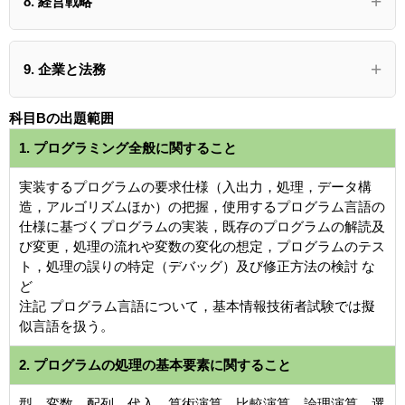
8. 経営戦略
9. 企業と法務
科目Bの出題範囲
1. プログラミング全般に関すること
実装するプログラムの要求仕様（入出力，処理，データ構
造，アルゴリズムほか）の把握，使用するプログラム言語の
仕様に基づくプログラムの実装，既存のプログラムの解読及
び変更，処理の流れや変数の変化の想定，プログラムのテス
ト，処理の誤りの特定（デバッグ）及び修正方法の検討 な
ど
注記 プログラム言語について，基本情報技術者試験では擬
似言語を扱う。
2. プログラムの処理の基本要素に関すること
型，変数，配列，代入，算術演算，比較演算，論理演算，選