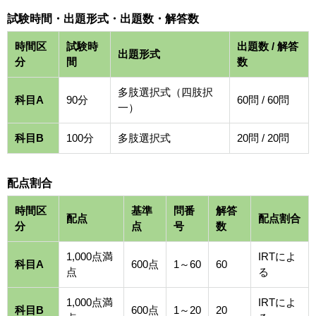
試験時間・出題形式・出題数・解答数
時間区
試験時
出題数 / 解答
出題形式
分
間
数
多肢選択式（四肢択
科目A
90分
60問 / 60問
一）
科目B
100分
多肢選択式
20問 / 20問
配点割合
時間区
基準
問番
解答
配点
配点割合
分
点
号
数
1,000点満
IRTによ
科目A
600点
1～60
60
点
る
1,000点満
IRTによ
科目B
600点
1～20
20