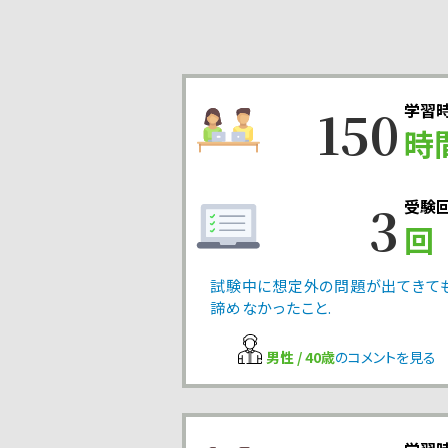
150
学習
時
3
受験
回
試験中に想定外の問題が出てきて
諦めなかったこと.
男性 / 40歳
のコメントを見る