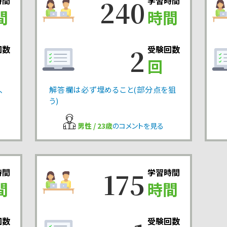
240
時間
学習時間
間
時間
2
回数
受験回数
回
、
解答欄は必ず埋めること(部分点を狙
う)
男性 / 23歳
のコメントを見る
175
時間
学習時間
間
時間
回数
受験回数