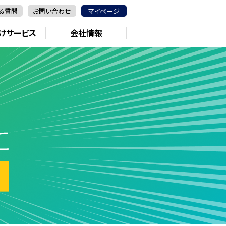
る質問
お問い合わせ
マイページ
けサービス
会社情報
IT資格一覧 TOP
商品・サービスTOP
ストアTOP
法人向けサービスTOP
会社概要
通信教育
通信教育
ITパス
代表挨
基本情報技術者
模擬試験
模擬試験
「デジタルスキル標準」教育スターターパック
採用情報
合格体験記
応用情
システムアーキテクト
内定者教育
プロジェ
データベーススペシャリスト
最新カタログ一覧
エンベデ
ITサービスマネージャ
システム
ビジネスアナリシス
PCI DSS
）