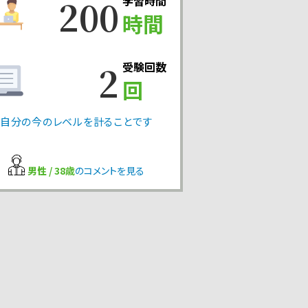
200
学習時間
時間
2
受験回数
回
自分の今のレベルを計ることです
男性 / 38歳
のコメントを見る