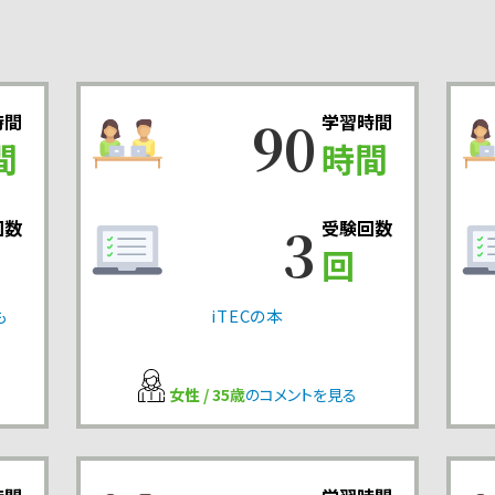
90
時間
学習時間
間
時間
3
回数
受験回数
回
も
iTECの本
女性 / 35歳
のコメントを見る