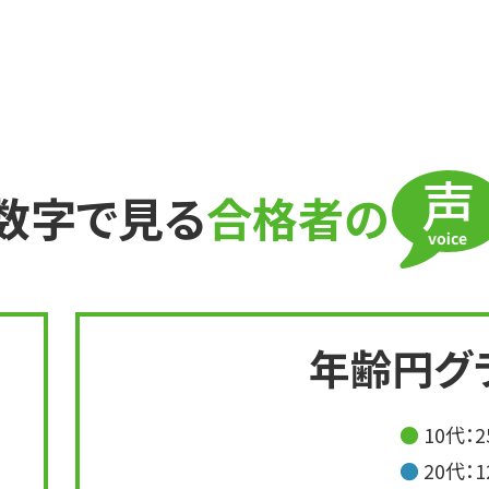
数字で見る
合格者の
年齢円グ
● 10代：
● 20代：